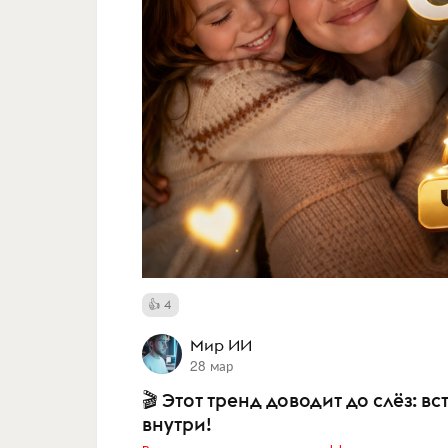
4
Мир ИИ
28 мар
🎬 Этот тренд доводит до слёз: вс
внутри!