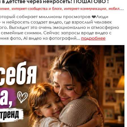
ой в детстве через нейросеть! ПОШАГОВО !
Digital (web-дизайн, интернет-реклама и продвижение, интернет-сообщества и блоги, интернет-коммуникации, мобильный маркетинг, реклама на цифровых экранах)
 который собирает миллионы просмотров ❤️Люди
и нейросеть создает видео, где взрослый человек
ого. Выглядит это очень эмоционально и атмосферно
 семейные снимки. Сейчас запросы вроде видео с
ния фото, AI видео из фотографий...
подробнее