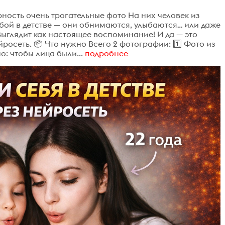
ность очень трогательные фото На них человек из
бой в детстве — они обнимаются, улыбаются… или даже
 Выглядит как настоящее воспоминание! И да — это
росеть. 📦 Что нужно Всего 2 фотографии: 1️⃣ Фото из
о: чтобы лица были...
подробнее