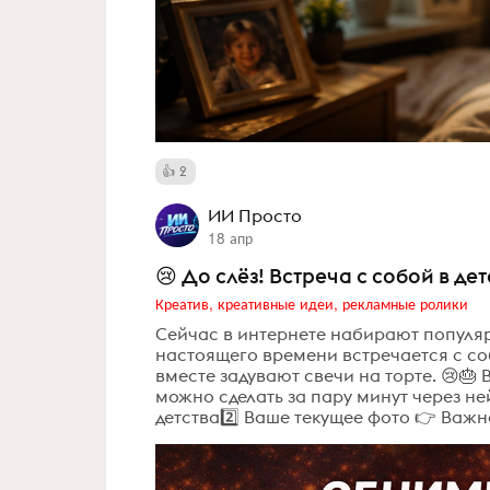
2
ИИ Просто
18 апр
😢 До слёз! Встреча с собой в дет
Креатив, креативные идеи, рекламные ролики
Сейчас в интернете набирают популяр
настоящего времени встречается с со
вместе задувают свечи на торте. 😢🎂
можно сделать за пару минут через ней
детства2️⃣ Ваше текущее фото 👉 Важно