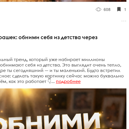
608
1
рашек: обними себя из детства через
льный тренд, который уже набирает миллионы
обнимают себя из детства. Это выглядит очень тепло,
ре ты сегодняшний — и ты маленький. Будто встретил
сное: сделать такую картинку сейчас можно буквально
м, как это работает 👇...
подробнее