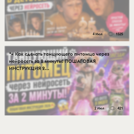
4 Июл
1525
🐾 Как сделать танцующего питомца через
нейросеть за 2 минуты! ПОШАГОВАЯ
ИНСТРУКЦИЯ 2...
2 Июл
421