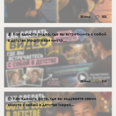
30 Июл
353
🫂 Как сделать видео, где вы встретились с собой
в детстве (пошаговая инстр...
29 Июл
214
🎂 Как сделать фото, где вы задуваете свечи
вместе с собой в детстве (через...