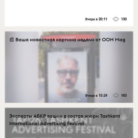
Вчера в 20:11
130
📰 Ваша новостная картина недели от OOH Mag
Вчера в 15:24
163
Эксперты АБКР вошли в состав жюри Tashkent
International Advertising Festival