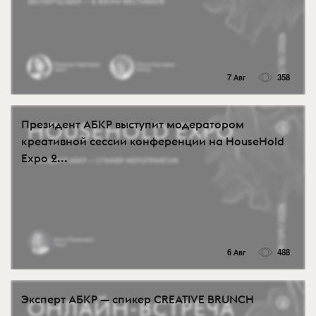
7 Авг
358
Президент АБКР выступит модератором
креативной сессии конференции на HouseHold
Expo 2...
6 Авг
488
Эксперт АБКР — спикер CREATIVE BRUNCH