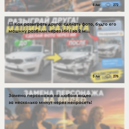
6 Авг
272
💥 Как разыграть друга: сделать фото, будто его
машину разбили через ИИ ( за 2 м...
5 Авг
276
Замена персонажа на любом видео
за несколько минут через нейросеть!