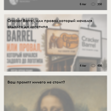
6 Авг
350
Cracker Barrel, или провал который начался
задолго до логотипа
4 Авг
456
Ваш промпт ничего не стоит?