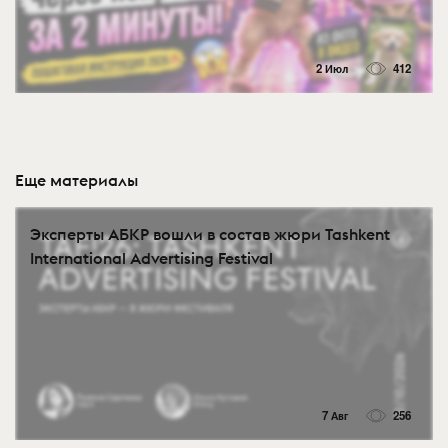
2 Июл
412
Еще материалы
Эксперты АБКР вошли в состав жюри Tashkent
International Advertising Festival
7 Авг
256