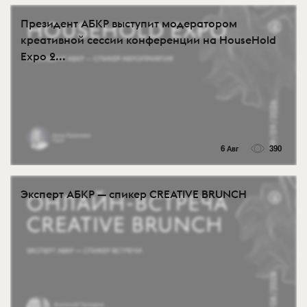
Президент АБКР выступит модератором
креативной сессии конференции на HouseHold
Expo 2...
6 Авг
390
Эксперт АБКР — спикер CREATIVE BRUNCH