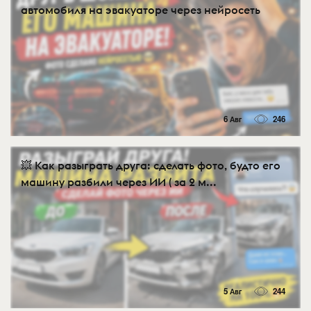
автомобиля на эвакуаторе через нейросеть
6 Авг
246
💥 Как разыграть друга: сделать фото, будто его
машину разбили через ИИ ( за 2 м...
5 Авг
244