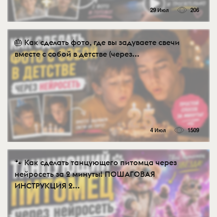
29 Июл
206
🎂 Как сделать фото, где вы задуваете свечи
вместе с собой в детстве (через...
4 Июл
1509
🐾 Как сделать танцующего питомца через
нейросеть за 2 минуты! ПОШАГОВАЯ
ИНСТРУКЦИЯ 2...