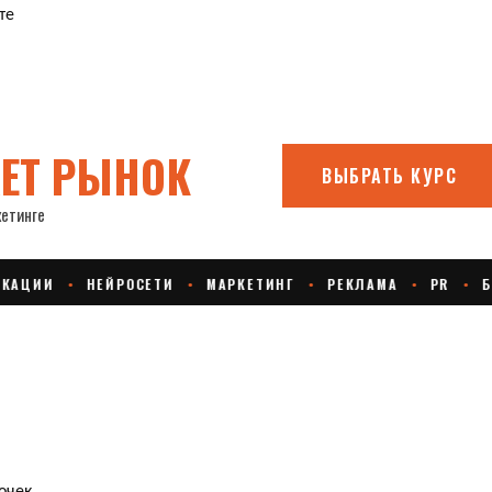
те
очек