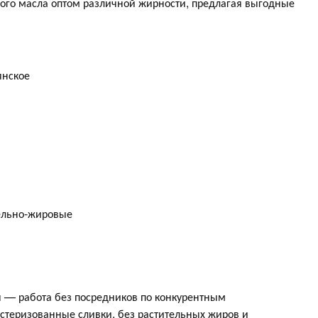
ного масла оптом различной жирности, предлагая выгодные
янское
ельно-жировые
я — работа без посредников по конкурентным
стеризованные сливки, без растительных жиров и