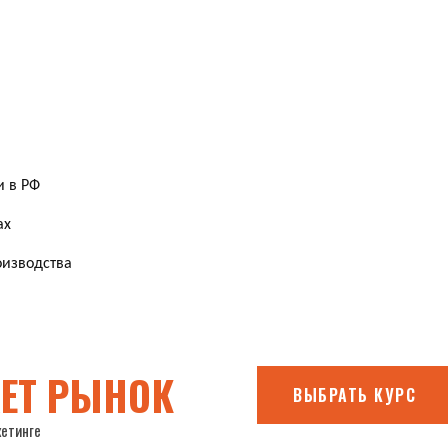
 в РФ
ах
оизводства