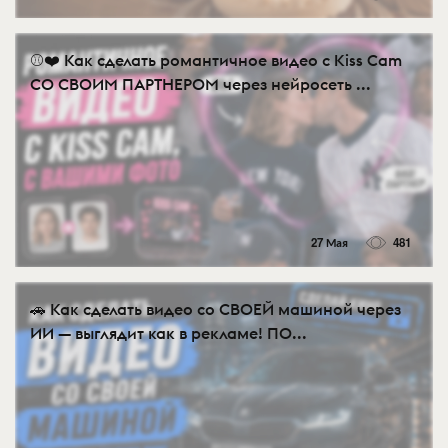
⚾❤️ Как сделать романтичное видео с Kiss Cam
СО СВОИМ ПАРТНЕРОМ через нейросеть ...
27 Мая
481
🚗 Как сделать видео со СВОЕЙ машиной через
ИИ — выглядит как в рекламе! ПО...