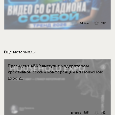
14 Мая
537
Еще материалы
Президент АБКР выступит модератором
креативной сессии конференции на HouseHold
Expo 2...
Вчера в 17:54
193