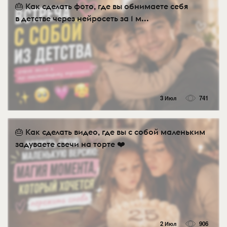
🎂 Как сделать фото, где вы обнимаете себя
в детстве через нейросеть за 1 м...
3 Июл
741
🎂 Как сделать видео, где вы с собой маленьким
задуваете свечи на торте ❤️
2 Июл
906