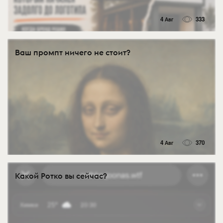
4 Авг
333
Ваш промпт ничего не стоит?
4 Авг
370
Какой Ротко вы сейчас?