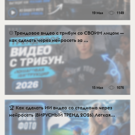
19 Мая
1149
⚾ Трендовое видео с трибун со СВОИМ лицом —
как сделать через нейросеть за ...
15 Мая
1076
🏆 Как сделать ИИ видео со стадиона через
нейросеть (ВИРУСНЫЙ ТРЕНД 2026) Легкая...