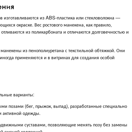
ения
 изготавливаются из ABS-пластика или стекловолокна —
щихся окраске. Вес ростового манекена, как правило,
и отливаются из поликарбоната и отличаются долговечностью и
 манекены из пенополиуретана с текстильной обтяжкой. Они
 иногда применяются и в витринах для создания особой
льные варианты:
 позами (бег, прыжок, выпад), разработанные специально
и активной одежды.
вижными суставами, позволяющие менять позу без замены
ой сменой коллекций.