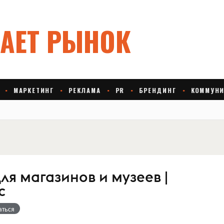
я магазинов и музеев |
с
аться