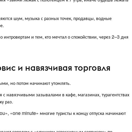
ляются шум, музыка с разных точек, продавцы, водные
е.
о интровертам и тем, кто мечтал о спокойствии, через 2–3 дня
вис и навязчивая торговля
ыми, но потом начинают утомлять.
ся с навязчивыми зазывалами в кафе, магазинах, турагентствах
ку раз.
r you», «one minute» многие туристы к концу отпуска начинают
ывают городом с «слишком агрессивным сервисом» по