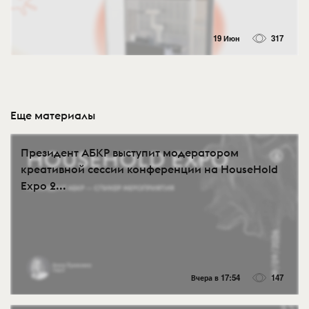
19 Июн
317
Еще материалы
Президент АБКР выступит модератором
креативной сессии конференции на HouseHold
Expo 2...
Вчера в 17:54
147