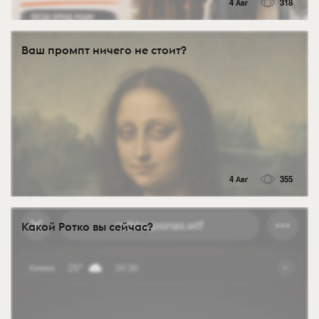
4 Авг
318
Ваш промпт ничего не стоит?
4 Авг
355
Какой Ротко вы сейчас?