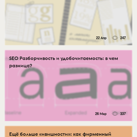
22 Апр
247
SEO Разборчивость и удобочитаемость: в чем
разница?
26 Мар
337
Ещё больше «ивишности»: как фирменный