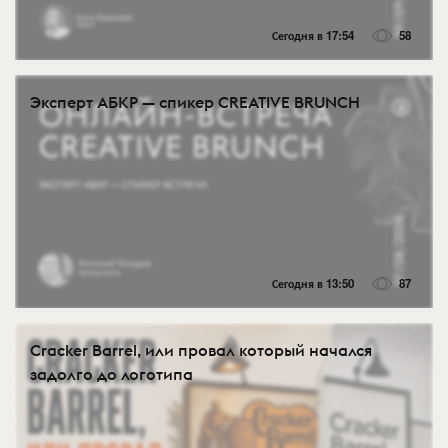
Сегодня в 17:54
58
Эксперт АБКР — спикер CREATIVE BRUNCH
Сегодня в 13:50
87
Cracker Barrel, или провал который начался
задолго до логотипа