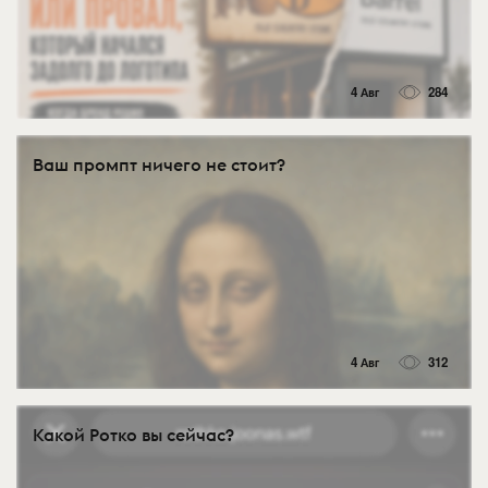
4 Авг
284
Ваш промпт ничего не стоит?
4 Авг
312
Какой Ротко вы сейчас?