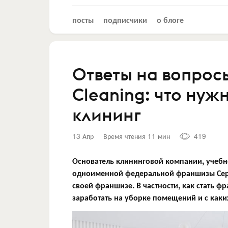
посты
подписчики
о блоге
Ответы на вопрос
Cleaning: что нуж
клининг
13 Апр
Время чтения 11 мин
419
Основатель клининговой компании, учебн
одноименной федеральной франшизы Серг
своей франшизе. В частности, как стать ф
заработать на уборке помещений и с каких