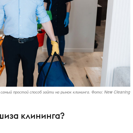
самый простой способ зайти на рынок клининга. Фото: New Cleaning
шиза клининга?