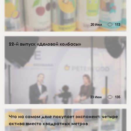
20 Июл
113
22-й выпуск «Деловой колбасы»
23 Июн
135
Что на самом деле покупает экспонент: четыре
актива вместо квадратных метров