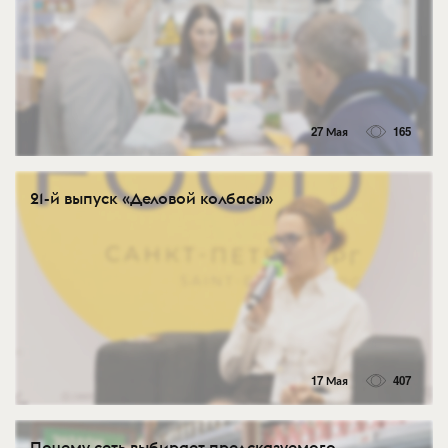
27 Мая
165
21-й выпуск «Деловой колбасы»
17 Мая
407
Почему сеть выбирает предсказуемого