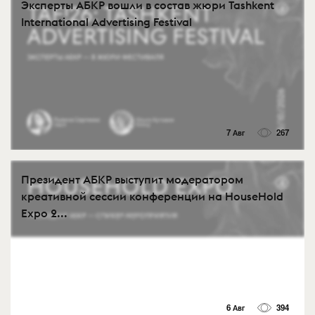
Эксперты АБКР вошли в состав жюри Tashkent
International Advertising Festival
7 Авг
267
Президент АБКР выступит модератором
креативной сессии конференции на HouseHold
Expo 2...
6 Авг
394