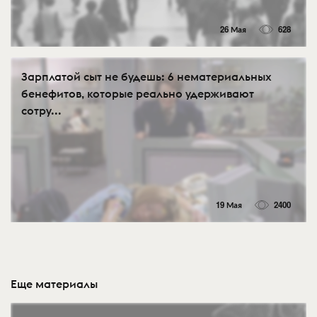
26 Мая
628
Зарплатой сыт не будешь: 6 нематериальных
бенефитов, которые реально удерживают
сотру...
19 Мая
2400
Еще материалы