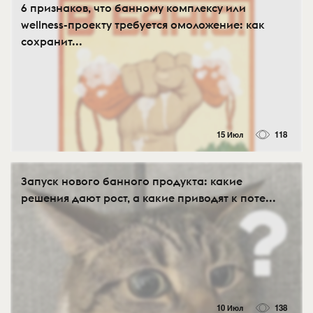
6 признаков, что банному комплексу или
wellness-проекту требуется омоложение: как
сохранит...
15 Июл
118
Запуск нового банного продукта: какие
решения дают рост, а какие приводят к поте...
10 Июл
138