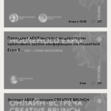
Вчера в 18:56
207
Президент АБКР выступит модератором
креативной сессии конференции на HouseHold
Expo 2...
6 Авг
331
Эксперт АБКР — спикер CREATIVE BRUNCH