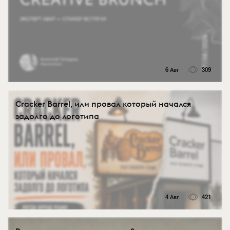
6 Авг
309
Cracker Barrel, или провал который начался
задолго до логотипа
4 Авг
421