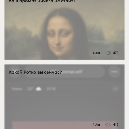
Ваш промпт ничего не стоит?
4 Авг
473
Какой Ротко вы сейчас?
4 Авг
412