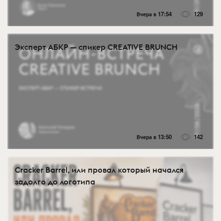
Вчера в 17:54
129
Эксперт АБКР — спикер CREATIVE BRUNCH
Вчера в 13:50
142
Cracker Barrel, или провал который начался
задолго до логотипа