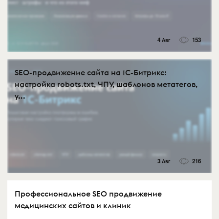
4 Авг
153
SEO-продвижение сайта на 1С-Битрикс:
настройка robots.txt, ЧПУ, шаблонов метатегов,
у...
3 Авг
216
Профессиональное SEO продвижение
медицинских сайтов и клиник