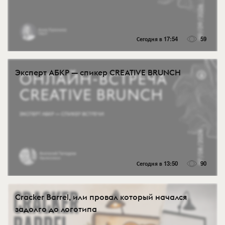
Сегодня в 17:54
59
Эксперт АБКР — спикер CREATIVE BRUNCH
Сегодня в 13:50
90
Cracker Barrel, или провал который начался
задолго до логотипа