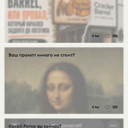
4 Авг
288
Ваш промпт ничего не стоит?
4 Авг
320
Какой Ротко вы сейчас?