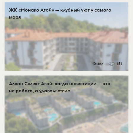
ЖК «Монако Агой» — клубный уют у самого
моря
10 Июл
151
Алеан Селект Агой: когда инвестиции — это
не работа, а удовольствие