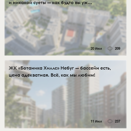
и никакой суеты — как будто вы уж...
20 Июл
209
ЖК «Ботаника Хиллс» Небуг — бассейн есть,
цена адекватная. Всё, как мы любим!
11 Июл
237