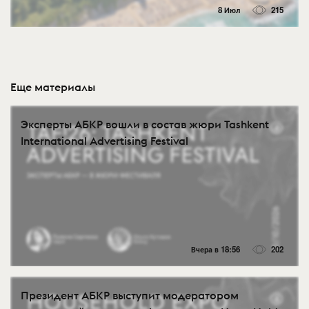
8 Июл
215
Еще материалы
Эксперты АБКР вошли в состав жюри Tashkent
International Advertising Festival
Вчера в 18:56
202
Президент АБКР выступит модератором