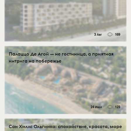
3 Авг
169
Палаццо Де Агой — не гостиница, а приятная
интрига на побережье
24 Июл
123
Сан Хиллс Ольгинка: спокойствие, красота, море