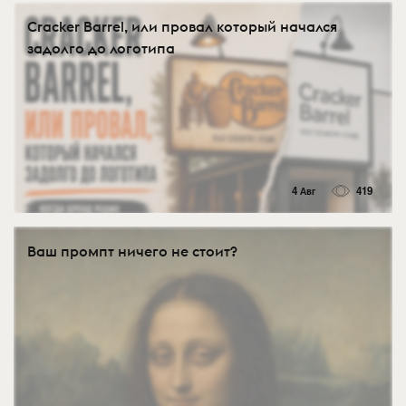
Cracker Barrel, или провал который начался
задолго до логотипа
4 Авг
419
Ваш промпт ничего не стоит?