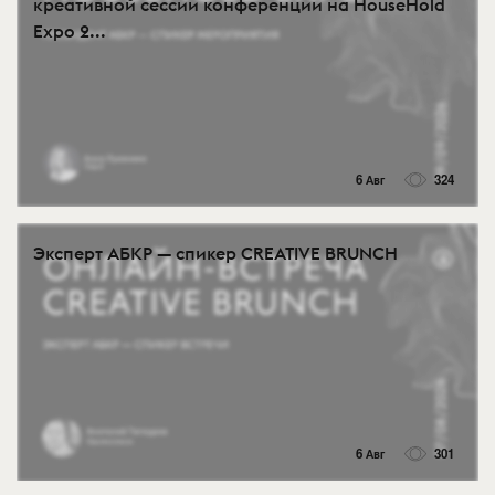
креативной сессии конференции на HouseHold
Expo 2...
6 Авг
324
Эксперт АБКР — спикер CREATIVE BRUNCH
6 Авг
301