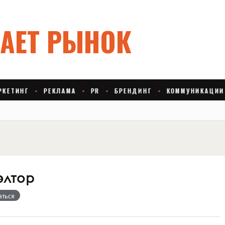
элтор
аться