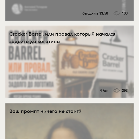
Сегодня в 13:50
100
Cracker Barrel, или провал который начался
задолго до логотипа
4 Авг
293
Ваш промпт ничего не стоит?