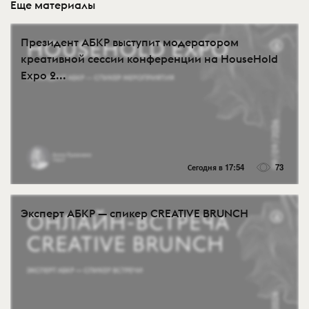
Еще материалы
Президент АБКР выступит модератором
креативной сессии конференции на HouseHold
Expo 2...
Сегодня в 17:54
73
Эксперт АБКР — спикер CREATIVE BRUNCH