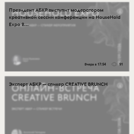
Президент АБКР выступит модератором
креативной сессии конференции на HouseHold
Expo 2...
Вчера в 17:54
91
Эксперт АБКР — спикер CREATIVE BRUNCH