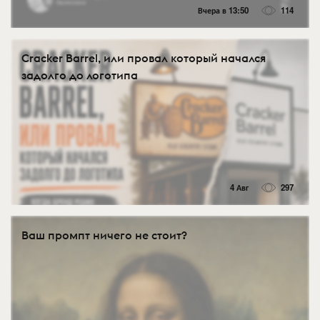
Вчера в 13:50
114
Cracker Barrel, или провал который начался
задолго до логотипа
4 Авг
297
Ваш промпт ничего не стоит?