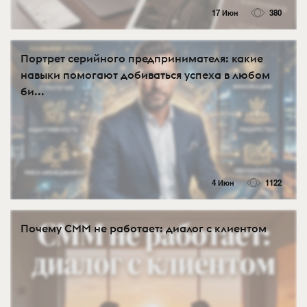
17 Июн
380
Портрет серийного предпринимателя: какие
навыки помогают добиваться успеха в любом
би...
4 Июн
1122
Почему СММ не работает: диалог с клиентом