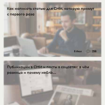
Как написать статью для СМИ, которую примут
с первого раза
6 Июл
258
Публикации в СМИ и посты в соцсетях: в чём
разница и почему не&nb...