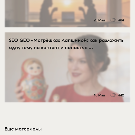
28 Мая
484
SEO‑GEO «Матрёшка» Лапшиной: как разложить
одну тему на контент и попасть в ...
18 Мая
442
Еще материалы