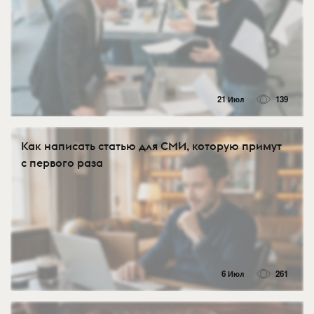
21 Июл
139
Как написать статью для СМИ, которую примут
с первого раза
6 Июл
261