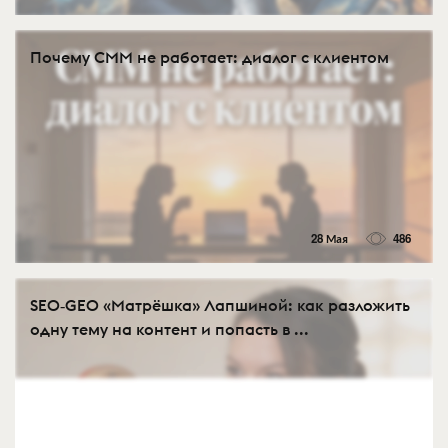
Почему СММ не работает: диалог с клиентом
28 Мая
486
SEO‑GEO «Матрёшка» Лапшиной: как разложить
одну тему на контент и попасть в ...