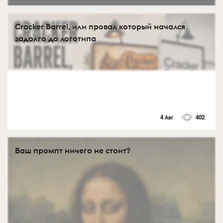
Cracker Barrel, или провал который начался
задолго до логотипа
4 Авг
402
Ваш промпт ничего не стоит?