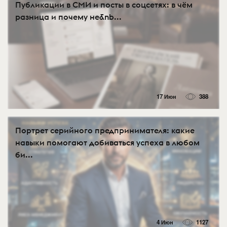
Публикации в СМИ и посты в соцсетях: в чём
разница и почему не&nb...
17 Июн
388
Портрет серийного предпринимателя: какие
навыки помогают добиваться успеха в любом
би...
4 Июн
1127