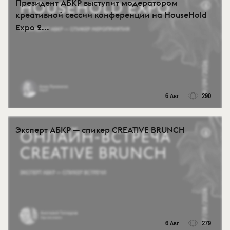
Президент АБКР выступит модератором
креативной сессии конференции на HouseHold
Expo 2...
6 Авг
290
Эксперт АБКР — спикер CREATIVE BRUNCH
6 Авг
279