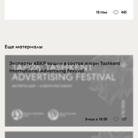
18 Мая
445
Еще материалы
Эксперты АБКР вошли в состав жюри Tashkent
International Advertising Festival
Вчера в 18:56
157