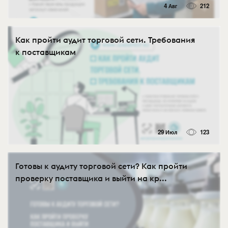
4 Авг
212
Как пройти аудит торговой сети. Требования
к поставщикам
29 Июл
123
Готовы к аудиту торговой сети? Как пройти
проверку поставщика и выйти на кр...