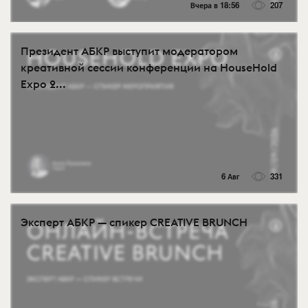
Вчера в 18:56
207
Президент АБКР выступит модератором
креативной сессии конференции на HouseHold
Expo 2...
6 Авг
331
Эксперт АБКР — спикер CREATIVE BRUNCH