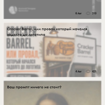
6 Авг
310
Cracker Barrel, или провал который начался
задолго до логотипа
4 Авг
421
Ваш промпт ничего не стоит?