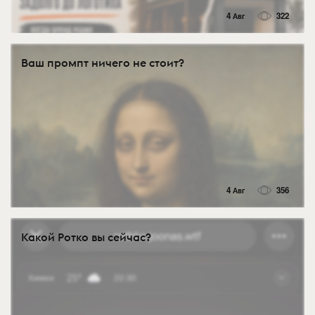
4 Авг
322
Ваш промпт ничего не стоит?
4 Авг
356
Какой Ротко вы сейчас?