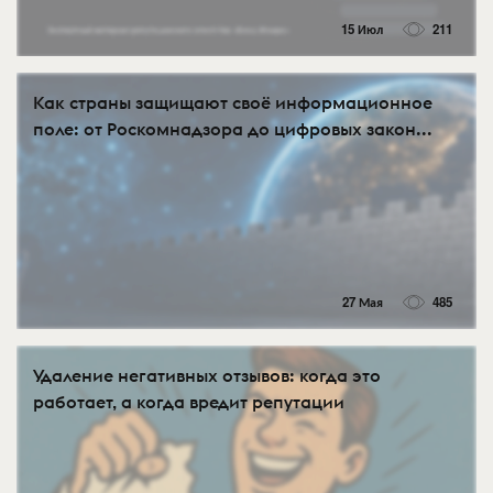
15 Июл
211
Как страны защищают своё информационное
поле: от Роскомнадзора до цифровых закон...
27 Мая
485
Удаление негативных отзывов: когда это
работает, а когда вредит репутации