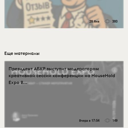
28 Янв
393
Еще материалы
Президент АБКР выступит модератором
креативной сессии конференции на HouseHold
Expo 2...
Вчера в 17:54
149