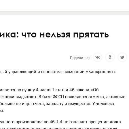
а: что нельзя прятать
Поделиться:
жный управляющий и основатель компании «Банкротство с
вается по пункту 4 части 1 статьи 46 закона «Об
лжники выдыхают. В базе ФССП появляется отметка, активные
больше не ищет счета, зарплату и имущество. У человека
ез.
льного производства по 46.1.4 не означает прощение долга.
в на конкретном этапе не нашел у должника имущества или