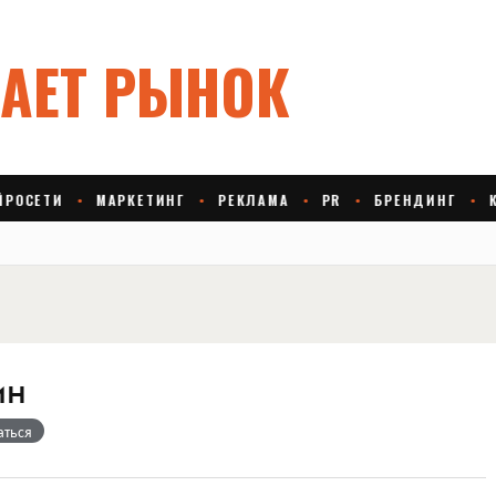
ин
аться