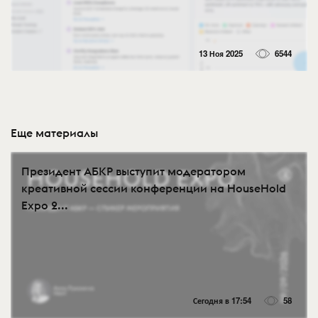
13 Ноя 2025
6544
Еще материалы
Президент АБКР выступит модератором
креативной сессии конференции на HouseHold
Expo 2...
Сегодня в 17:54
58