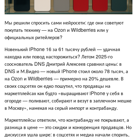
Мы решили спросить сами нейросети: где они советуют
покупать технику — на Ozon и Wildberries или у
официальных ритейлеров?
Новенький iPhone 16 за 61 тысячу рублей — удачная
находка или повод насторожиться? Летом 2025-го
сооснователь DNS Дмитрий Алексеев сравнил цены: в
DNS и М.Видео — новый iPhone стоил около 78 тысяч, а
на Ozon и Wildberries — примерно на 20% дешевле. В
своих соцсетях он едко пошутил, что продавцы на
маркетплейсах как будто «выращивают iPhone у себя в
огороде — поливают, собирают и везут в заплечном мешке
в Москву», намекая на серый импорт и контрабанду.
Маркетплейсы ответили, что контрабанду не покрывают, а
разница в цене — это скидки и конкуренция продавцов. Но
дискуссия ушла шире: в соцсетях и медиа начали спорить,