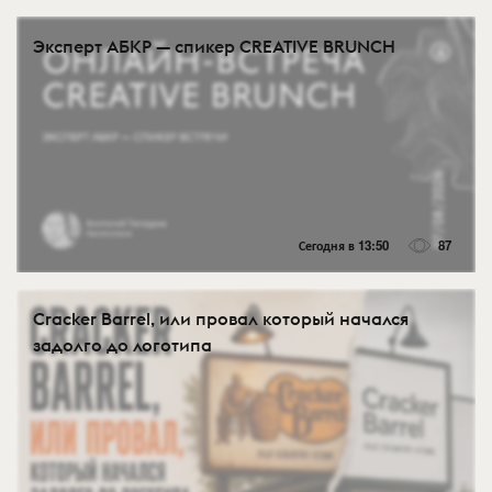
Эксперт АБКР — спикер CREATIVE BRUNCH
Сегодня в 13:50
87
Cracker Barrel, или провал который начался
задолго до логотипа