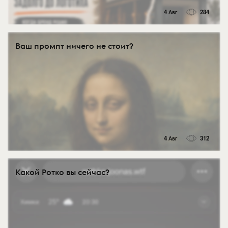
4 Авг
284
Ваш промпт ничего не стоит?
4 Авг
312
Какой Ротко вы сейчас?