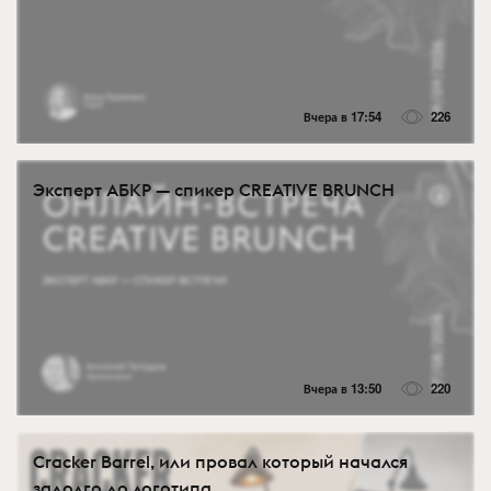
Вчера в 17:54
226
Эксперт АБКР — спикер CREATIVE BRUNCH
Вчера в 13:50
220
Cracker Barrel, или провал который начался
задолго до логотипа