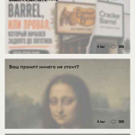
4 Авг
368
Ваш промпт ничего не стоит?
4 Авг
399