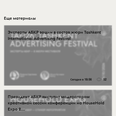
Еще материалы
Эксперты АБКР вошли в состав жюри Tashkent
International Advertising Festival
Сегодня в 18:56
52
Президент АБКР выступит модератором
креативной сессии конференции на HouseHold
Expo 2...