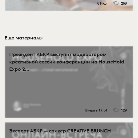
6 Июл
268
Еще материалы
Президент АБКР выступит модератором
креативной сессии конференции на HouseHold
Expo 2...
Вчера в 17:54
129
Эксперт АБКР — спикер CREATIVE BRUNCH