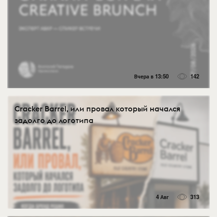
Вчера в 13:50
142
Cracker Barrel, или провал который начался
задолго до логотипа
4 Авг
313