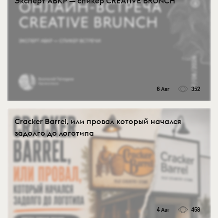
Эксперт АБКР — спикер CREATIVE BRUNCH
6 Авг
352
Cracker Barrel, или провал который начался
задолго до логотипа
4 Авг
458