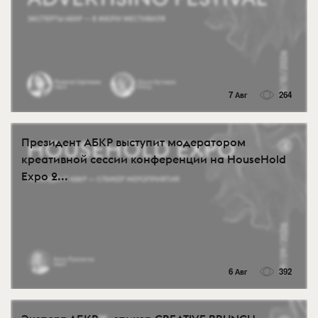
7 Авг
264
Президент АБКР выступит модератором
креативной сессии конференции на HouseHold
Expo 2...
6 Авг
392