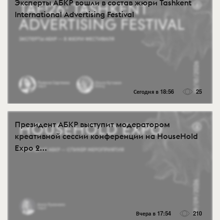
Эксперты АБКР вошли в состав жюри Tashkent
International Advertising Festival
Сегодня в 18:56
25
Президент АБКР выступит модератором
креативной сессии конференции на HouseHold
Expo 2...
Вчера в 17:54
210