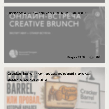
Эксперт АБКР — спикер CREATIVE BRUNCH
Вчера в 13:50
203
Cracker Barrel, или провал который начался
задолго до логотипа