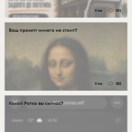
4 Авг
351
Ваш промпт ничего не стоит?
4 Авг
383
Какой Ротко вы сейчас?