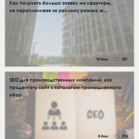
Как получать больше заявок на квартиры,
не переплачивая за рекламу разных ж...
10 Июл
201
SEO для производственных компаний: как
продвигать сайт с каталогом промышленного
обор...
9 Июл
214