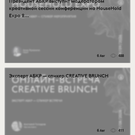
Президент АБКР выступит модератором
креативной сессии конференции на HouseHold
Expo 2...
6 Авг
488
Эксперт АБКР — спикер CREATIVE BRUNCH
6 Авг
411