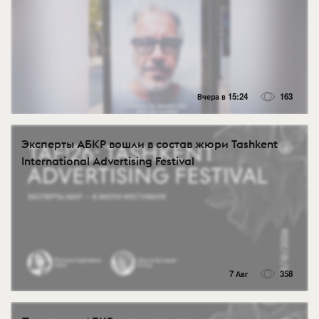
Вчера в 15:24
163
Эксперты АБКР вошли в состав жюри Tashkent
International Advertising Festival
7 Авг
358