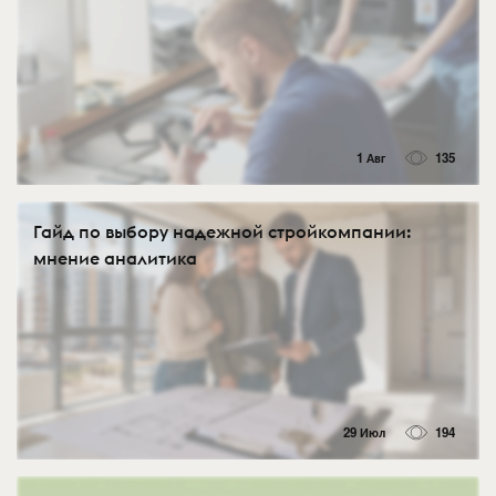
1 Авг
135
Гайд по выбору надежной стройкомпании:
мнение аналитика
29 Июл
194