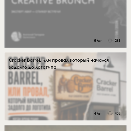
6 Авг
281
Cracker Barrel, или провал который начался
задолго до логотипа
4 Авг
405