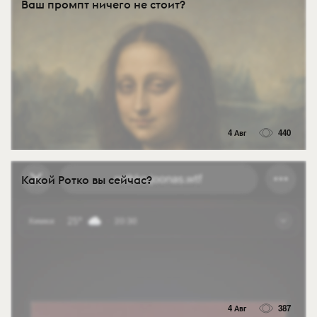
Ваш промпт ничего не стоит?
4 Авг
440
Какой Ротко вы сейчас?
4 Авг
387