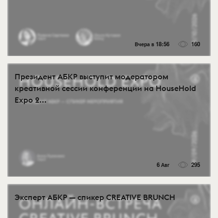
Вчера в 18:56
160
Президент АБКР выступит модератором
креативной сессии конференции на HouseHold
Expo 2...
6 Авг
295
Эксперт АБКР — спикер CREATIVE BRUNCH