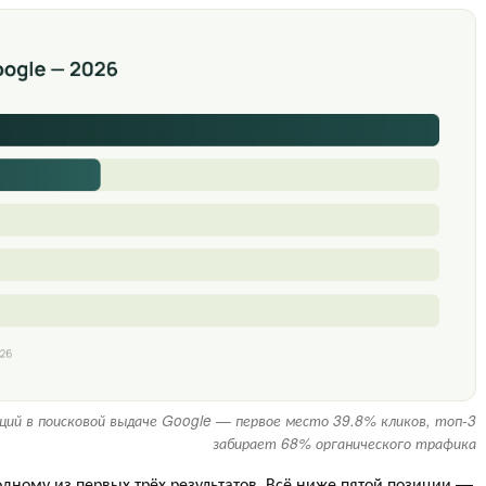
ций в поисковой выдаче Google — первое место 39.8% кликов, топ-3
забирает 68% органического трафика
одному из первых трёх результатов. Всё ниже пятой позиции —