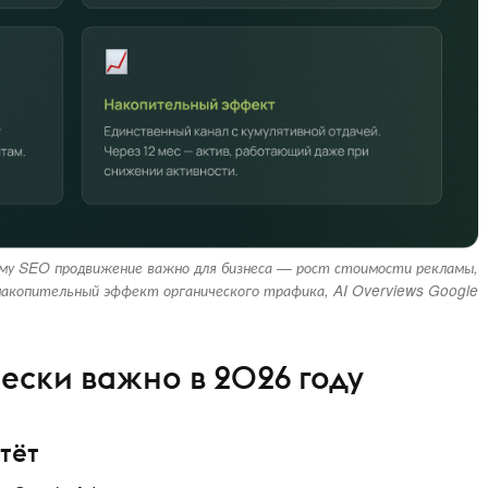
му SEO продвижение важно для бизнеса — рост стоимости рекламы,
накопительный эффект органического трафика, AI Overviews Google
ески важно в 2026 году
тёт