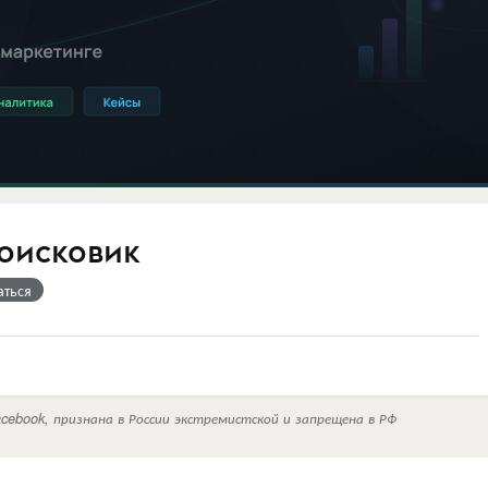
оисковик
аться
cebook, признана в России экстремистской и запрещена в РФ