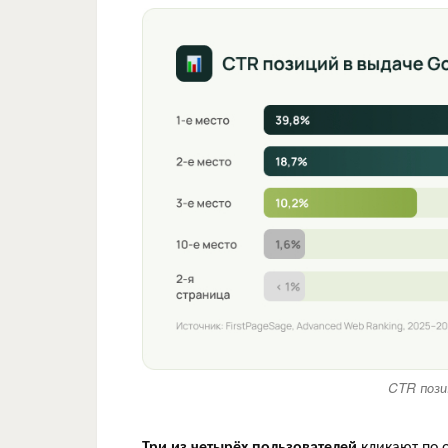
CTR пози
Три из четырёх пользователей
кликают по 