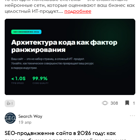
нейронные сети, которые оценивают ваш бизнес как
целостный ИТ-продукт....
подробнее
308
1
1
Search Way
19 апр
SEO-продвижение сайта в 2026 году: как