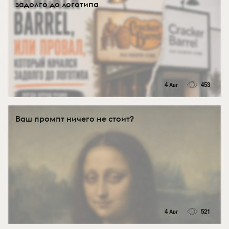
задолго до логотипа
4 Авг
453
Ваш промпт ничего не стоит?
4 Авг
521