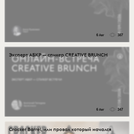
6 Авг
387
Эксперт АБКР — спикер CREATIVE BRUNCH
6 Авг
347
Cracker Barrel, или провал который начался