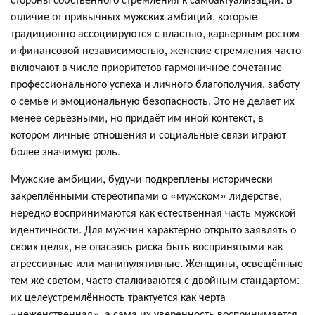
отличие от привычных мужских амбиций, которые
традиционно ассоциируются с властью, карьерным ростом
и финансовой независимостью, женские стремления часто
включают в числе приоритетов гармоничное сочетание
профессионального успеха и личного благополучия, заботу
о семье и эмоциональную безопасность. Это не делает их
менее серьезными, но придаёт им иной контекст, в
котором личные отношения и социальные связи играют
более значимую роль.
Мужские амбиции, будучи подкреплены исторически
закреплёнными стереотипами о «мужском» лидерстве,
нередко воспринимаются как естественная часть мужской
идентичности. Для мужчин характерно открыто заявлять о
своих целях, не опасаясь риска быть воспринятыми как
агрессивные или манипулятивные. Женщины, освещённые
тем же светом, часто сталкиваются с двойным стандартом:
их целеустремлённость трактуется как черта
«неженственная», а сама их уверенность воспринимается