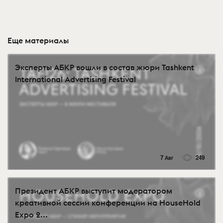
Еще материалы
Эксперты АБКР вошли в состав жюри Tashkent
International Advertising Festival
7 Авг
249
Президент АБКР выступит модератором
креативной сессии конференции на HouseHold
Expo 2...