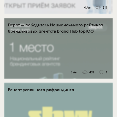
4 Авг
211
Depot — победитель Национального рейтинга
брендинговых агентств Brand Hub top100
3 Авг
433
1
Рецепт успешного рефрендинга