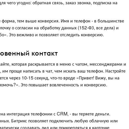
я чего угодно: обратная связь, заказ звонка, подписка на
е форма, тем выше конверсия. Имя и телефон - в большинстве
лочку о согласии на обработку данных (152-ФЗ, все дела) и
бо». Это вежливо и позволяет отследить конверсию.
новенный контакт
сайте, которая раскрывается в меню с чатом, мессенджерами и
, им проще написать в чат, чем искать ваш телефон. Настройте
тся через 10-15 секунд, что-то вроде «Привет! Вижу, вы на
помочь?». Это повышает вовлеченность и конверсию.
оена интеграция телефонии с CRM, - вы теряете деньги.
анных. Битрикс позволяет подключить любую облачную или
атически создавать лид или прикрепляться к карточке