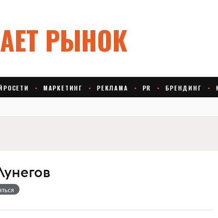
Лунегов
аться