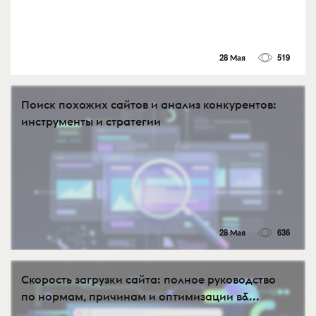
28 Мая
519
Поиск похожих сайтов и анализ конкурентов:
инструменты и стратегии
28 Мая
636
Скорость загрузки сайта: полное руководство
по нормам, причинам и оптимизации в&...