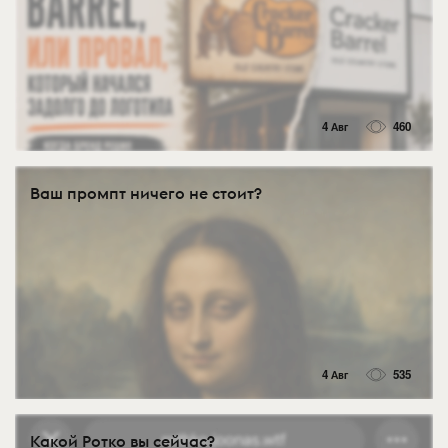
4 Авг
460
Ваш промпт ничего не стоит?
4 Авг
535
Какой Ротко вы сейчас?