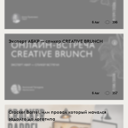
6 Авг
396
Эксперт АБКР — спикер CREATIVE BRUNCH
6 Авг
357
Cracker Barrel, или провал который начался
задолго до логотипа