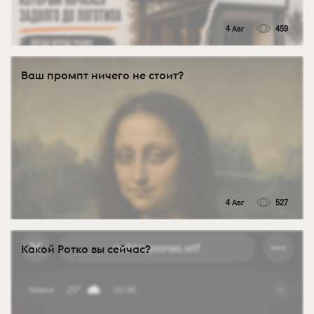
4 Авг
459
Ваш промпт ничего не стоит?
4 Авг
527
Какой Ротко вы сейчас?