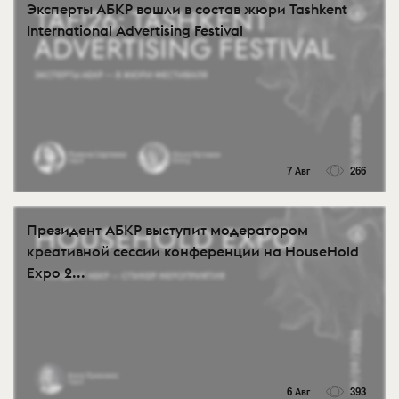
Эксперты АБКР вошли в состав жюри Tashkent
International Advertising Festival
7 Авг
266
Президент АБКР выступит модератором
креативной сессии конференции на HouseHold
Expo 2...
6 Авг
393