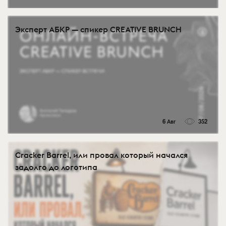
Эксперт АБКР — спикер CREATIVE BRUNCH
6 Авг
352
Cracker Barrel, или провал который начался
задолго до логотипа