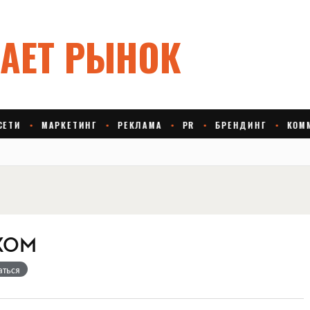
ХОМ
аться