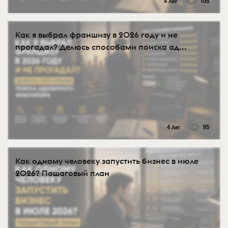
4 Авг
105
Как я выбрал франшизу в 2026 году и не
прогадал? Делюсь способами поиска ад...
4 Авг
95
Как одному человеку запустить бизнес в июле
2026? Пошаговый план