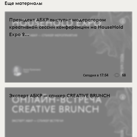
Еще материалы
Президент АБКР выступит модератором
креативной сессии конференции на HouseHold
Expo 2...
Сегодня в 17:54
68
Эксперт АБКР — спикер CREATIVE BRUNCH