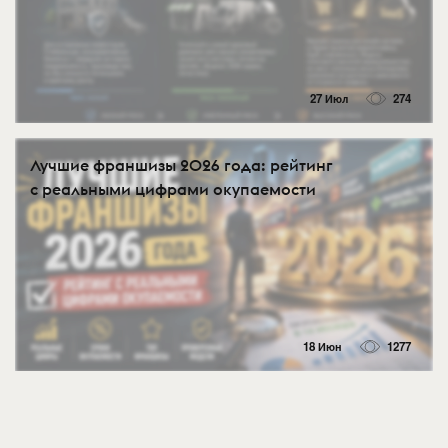
27 Июл
274
Лучшие франшизы 2026 года: рейтинг
с реальными цифрами окупаемости
18 Июн
1277