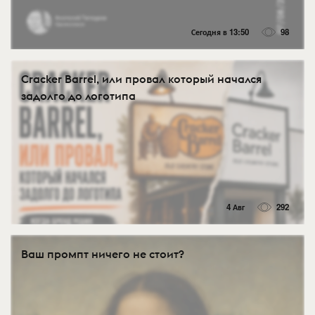
Сегодня в 13:50
98
Cracker Barrel, или провал который начался
задолго до логотипа
4 Авг
292
Ваш промпт ничего не стоит?