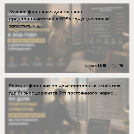
Лучшие франшизы для женщин-
предпринимателей в 2026 году: где проще
запустить и д...
Вчера в 13:45
79
Рейтинг франшиз по доле повторных клиентов:
где бизнес держится без постоянного марке...