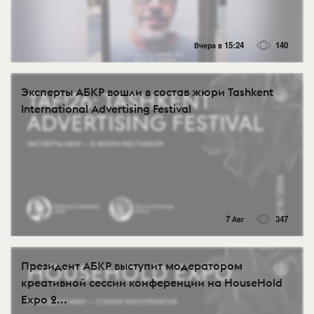
Вчера в 15:24
140
Эксперты АБКР вошли в состав жюри Tashkent
International Advertising Festival
7 Авг
347
Президент АБКР выступит модератором
креативной сессии конференции на HouseHold
Expo 2...