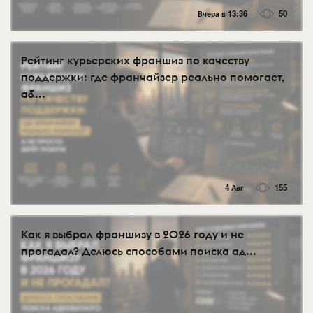
Вчера в 13:36
50
Рейтинг курьерских франшиз по качеству
поддержки: где франчайзер реально помогает,
а&...
4 Авг
155
Как я выбрал франшизу в 2026 году и не
прогадал? Делюсь способами поиска ад...