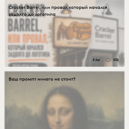
Cracker Barrel, или провал который начался
задолго до логотипа
4 Авг
333
Ваш промпт ничего не стоит?