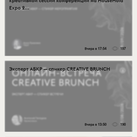
креативной сессии конференции на HouseHold
Expo 2...
Вчера в 17:54
197
Эксперт АБКР — спикер CREATIVE BRUNCH
Вчера в 13:50
190