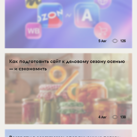
5 Авг
126
Как подготовить сайт к деловому сезону осенью
— и сэкономить
4 Авг
138