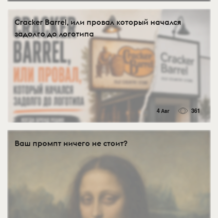
Cracker Barrel, или провал который начался
задолго до логотипа
4 Авг
361
Ваш промпт ничего не стоит?