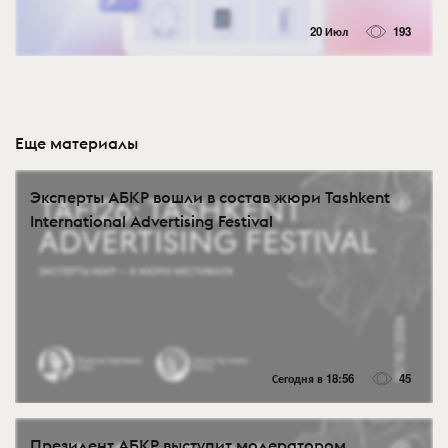
20 Июл
193
Еще материалы
Эксперты АБКР вошли в состав жюри Tashkent
International Advertising Festival
Сегодня в 18:56
45
Президент АБКР выступит модератором