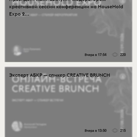
креативной сессии конференции на HouseHold
Expo 2...
Вчера в 17:54
220
Эксперт АБКР — спикер CREATIVE BRUNCH
Вчера в 13:50
215