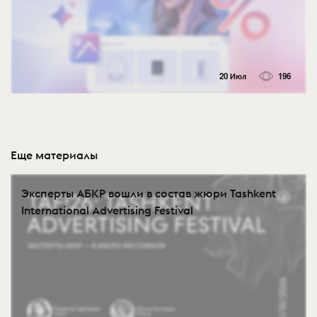
20 Июл
196
Еще материалы
Эксперты АБКР вошли в состав жюри Tashkent
International Advertising Festival