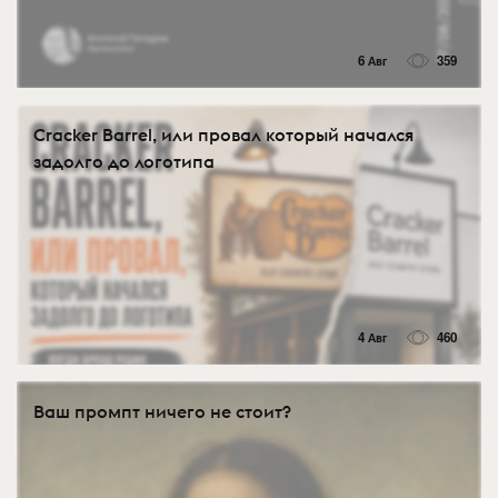
6 Авг
359
Cracker Barrel, или провал который начался
задолго до логотипа
4 Авг
460
Ваш промпт ничего не стоит?