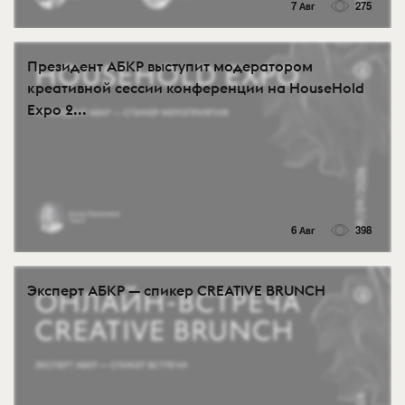
7 Авг
275
Президент АБКР выступит модератором
креативной сессии конференции на HouseHold
Expo 2...
6 Авг
398
Эксперт АБКР — спикер CREATIVE BRUNCH