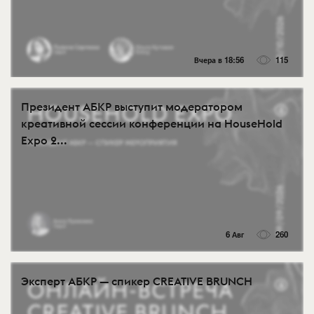
Вчера в 18:56
115
Президент АБКР выступит модератором
креативной сессии конференции на HouseHold
Expo 2...
6 Авг
260
Эксперт АБКР — спикер CREATIVE BRUNCH