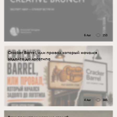
6 Авг
253
Cracker Barrel, или провал который начался
задолго до логотипа
4 Авг
385