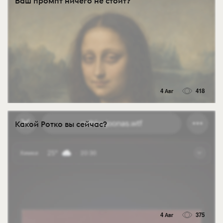
Ваш промпт ничего не стоит?
4 Авг
418
Какой Ротко вы сейчас?
4 Авг
375