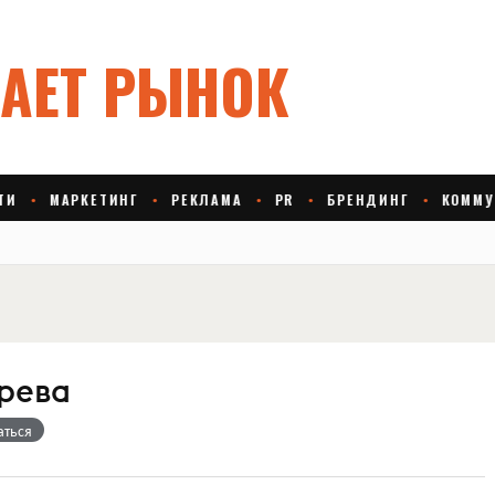
рева
аться