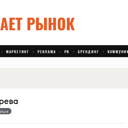
рева
аться