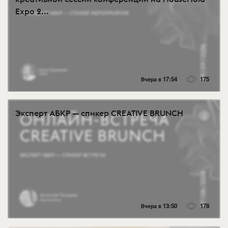
Expo 2...
Вчера в 17:54
175
Эксперт АБКР — спикер CREATIVE BRUNCH
Вчера в 13:50
178