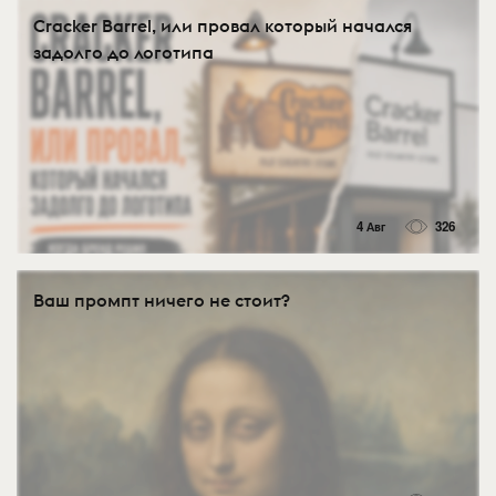
Cracker Barrel, или провал который начался
задолго до логотипа
4 Авг
326
Ваш промпт ничего не стоит?