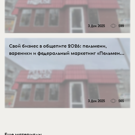
3 Дек 2025
599
Свой бизнес в общепите 2026: пельмени,
вареники и федеральный маркетинг «Пельмен...
3 Дек 2025
565
Еще материалы