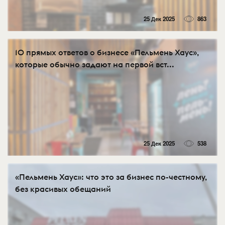
25 Дек 2025
863
10 прямых ответов о бизнесе «Пельмень Хаус»,
которые обычно задают на первой вст...
25 Дек 2025
538
«Пельмень Хаус»: что это за бизнес по-честному,
без красивых обещаний