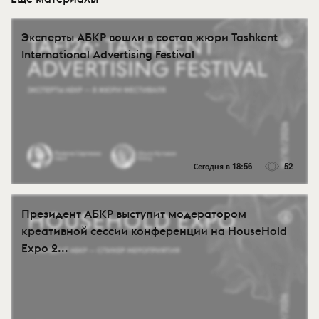
Эксперты АБКР вошли в состав жюри Tashkent
International Advertising Festival
Сегодня в 18:56
52
Президент АБКР выступит модератором
креативной сессии конференции на HouseHold
Expo 2...