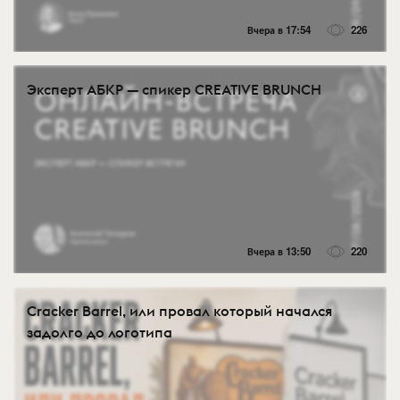
Вчера в 17:54
226
Эксперт АБКР — спикер CREATIVE BRUNCH
Вчера в 13:50
220
Cracker Barrel, или провал который начался
задолго до логотипа