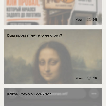
4 Авг
368
Ваш промпт ничего не стоит?
4 Авг
399
Какой Ротко вы сейчас?